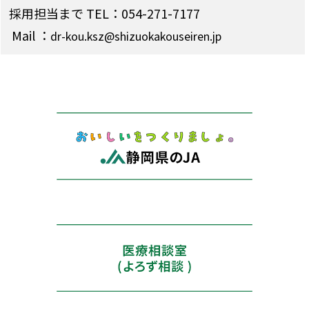
採用担当まで TEL：054-271-7177
Mail ：
dr-kou.ksz@shizuokakouseiren.jp